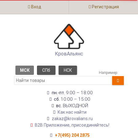
Вход
Регистрация
КровАльянс
МСК
СПб
НСК
Например:
9:00 – 18:00
пн.-пт.
10:00 – 15:00
сб.
ВЫХОДНОЙ
вс.
Как нас найти
zakaz@krovalians.ru
B2B Приложение, присоединяйтесь!
+7(495) 204 2875