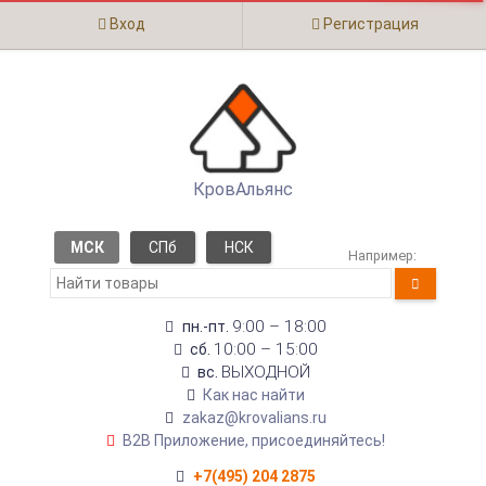
Вход
Регистрация
КровАльянс
МСК
СПб
НСК
Например:
9:00 – 18:00
пн.-пт.
10:00 – 15:00
сб.
ВЫХОДНОЙ
вс.
Как нас найти
zakaz@krovalians.ru
B2B Приложение, присоединяйтесь!
+7(495) 204 2875