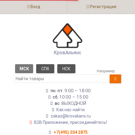
Вход
Регистрация
КровАльянс
МСК
СПб
НСК
Например:
9:00 – 18:00
пн.-пт.
10:00 – 15:00
сб.
ВЫХОДНОЙ
вс.
Как нас найти
zakaz@krovalians.ru
B2B Приложение, присоединяйтесь!
+7(495) 204 2875