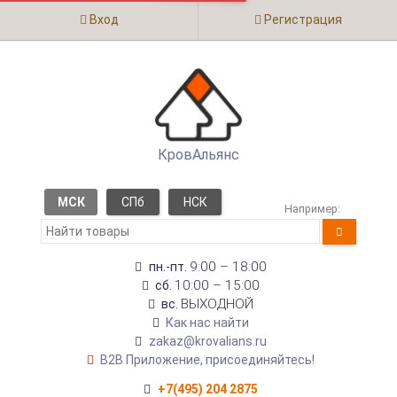
Вход
Регистрация
КровАльянс
МСК
СПб
НСК
Например:
9:00 – 18:00
пн.-пт.
10:00 – 15:00
сб.
ВЫХОДНОЙ
вс.
Как нас найти
zakaz@krovalians.ru
B2B Приложение, присоединяйтесь!
+7(495) 204 2875