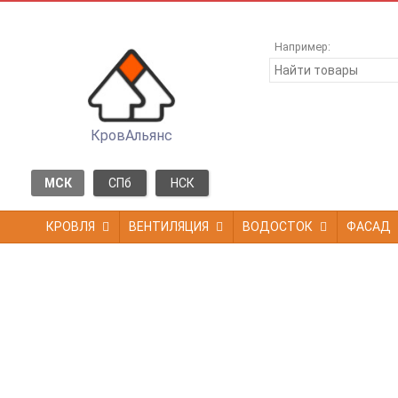
Например:
КровАльянс
МСК
СПб
НСК
КРОВЛЯ
ВЕНТИЛЯЦИЯ
ВОДОСТОК
ФАСАД