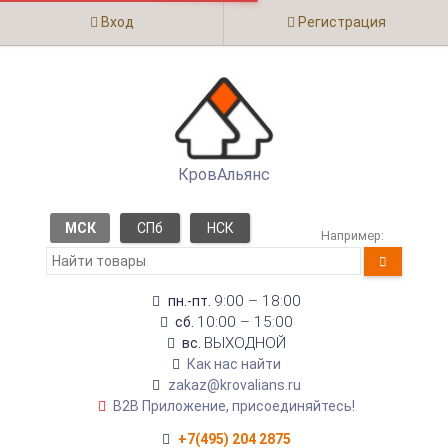
Вход
Регистрация
КровАльянс
МСК
СПб
НСК
Например:
9:00 – 18:00
пн.-пт.
10:00 – 15:00
сб.
ВЫХОДНОЙ
вс.
Как нас найти
zakaz@krovalians.ru
B2B Приложение, присоединяйтесь!
+7(495) 204 2875