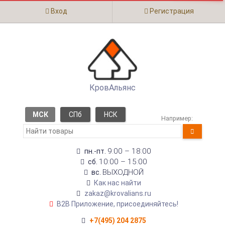
Вход
Регистрация
КровАльянс
МСК
СПб
НСК
Например:
9:00 – 18:00
пн.-пт.
10:00 – 15:00
сб.
ВЫХОДНОЙ
вс.
Как нас найти
zakaz@krovalians.ru
B2B Приложение, присоединяйтесь!
+7(495) 204 2875