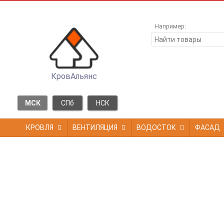
Например:
КровАльянс
МСК
СПб
НСК
КРОВЛЯ
ВЕНТИЛЯЦИЯ
ВОДОСТОК
ФАСАД