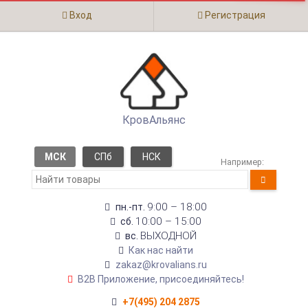
Вход
Регистрация
КровАльянс
МСК
СПб
НСК
Например:
9:00 – 18:00
пн.-пт.
10:00 – 15:00
сб.
ВЫХОДНОЙ
вс.
Как нас найти
zakaz@krovalians.ru
B2B Приложение, присоединяйтесь!
+7(495) 204 2875