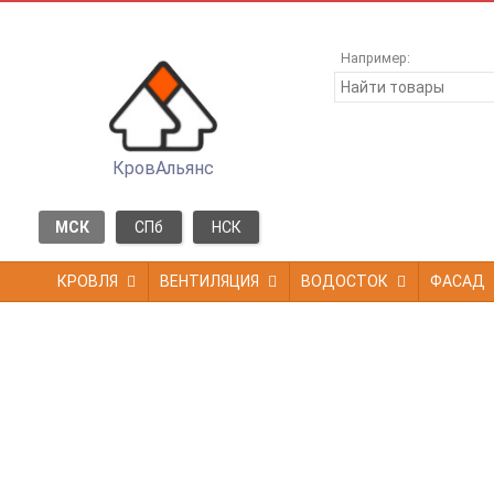
Например:
КровАльянс
МСК
СПб
НСК
КРОВЛЯ
ВЕНТИЛЯЦИЯ
ВОДОСТОК
ФАСАД