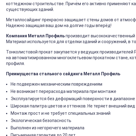
коттеджном строительстве. Причём его активно применяют ка
существующих зданий.
Металлосайдинг прекрасно защищает стены домов от атмосфер
Надежно защищая ваш дом на долгие годы вперёд!
Компания Металл Профиль
производит высококачественный 
Материал используется для отделки зданий и сооружений, в т
Тонколистовой прокат закупается у ведущих производителей 
на автоматизированном многоклетьевом прокатном стане, ко
профиля.
Преимущества стального сайдинга Металл Профиль
Не подвержен механическим повреждениям
Не возникает перерасхода материала при монтаже
Эксплуатируется без деформаций поверхности в диапазоне 
Широкая палитра цветов и оттенков. Не теряет внешний вид
Монтаж прост и не требует специальных знаний
Экологическая безопасность
Выполнен из негорючего материала
Письменная гарантия до 20 лет