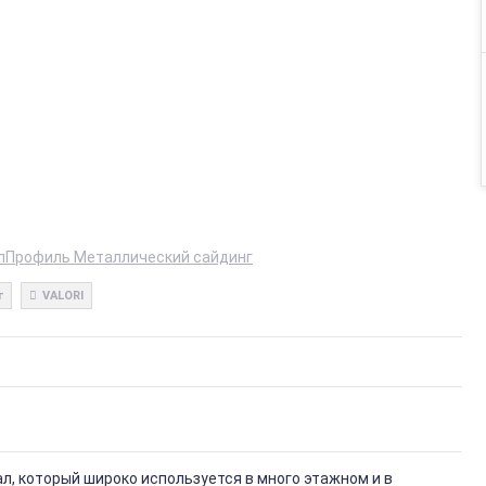
лПрофиль Металлический сайдинг
г
VALORI
, который широко используется в много этажном и в