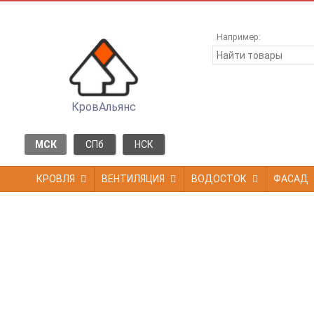
Например:
КровАльянс
МСК
СПб
НСК
КРОВЛЯ
ВЕНТИЛЯЦИЯ
ВОДОСТОК
ФАСАД