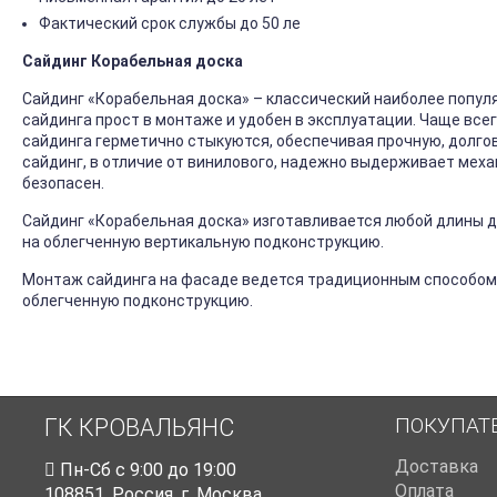
Фактический срок службы до 50 ле
Сайдинг Корабельная доска
Сайдинг «Корабельная доска» – классический наиболее попул
сайдинга прост в монтаже и удобен в эксплуатации. Чаще все
сайдинга герметично стыкуются, обеспечивая прочную, долго
сайдинг, в отличие от винилового, надежно выдерживает механ
безопасен.
Сайдинг «Корабельная доска» изготавливается любой длины до
на облегченную вертикальную подконструкцию.
Монтаж сайдинга на фасаде ведется традиционным способом
облегченную подконструкцию.
ПОКУПАТ
ГК КРОВАЛЬЯНС
Доставка
Пн-Cб с 9:00 до 19:00
Оплата
108851
,
Россия
,
г. Москва
,