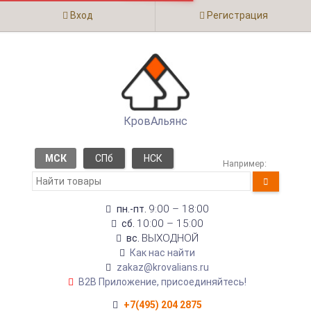
Вход
Регистрация
КровАльянс
МСК
СПб
НСК
Например:
9:00 – 18:00
пн.-пт.
10:00 – 15:00
сб.
ВЫХОДНОЙ
вс.
Как нас найти
zakaz@krovalians.ru
B2B Приложение, присоединяйтесь!
+7(495) 204 2875