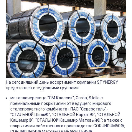
На сегодняшний день ассортимент компании STYNERGY
представлен следующими группами:
металлочерепица "СМ Классик", Garda, Stella с
премиальными покрытиями от ведущего мирового
сталепрокатного комбината - ПАО "Северсталь" -
"СТАЛЬНОЙ Шелк®", "СТАЛЬНОЙ Бархат®", "СТАЛЬНОЙ
Кашемир®", "СТАЛЬНОЙ Кашемир Матовый®"; а также с
покрытиями собственного производства CORUNDUM50®,
CORUNDUM50® Матовый и GRAPHITE45®