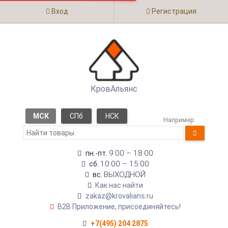
Вход
Регистрация
КровАльянс
МСК
СПб
НСК
Например:
9:00 – 18:00
пн.-пт.
10:00 – 15:00
сб.
ВЫХОДНОЙ
вс.
Как нас найти
zakaz@krovalians.ru
B2B Приложение, присоединяйтесь!
+7(495) 204 2875