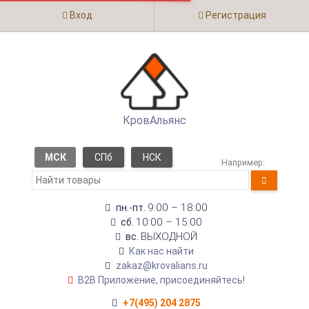
Вход
Регистрация
КровАльянс
МСК
СПб
НСК
Например:
9:00 – 18:00
пн.-пт.
10:00 – 15:00
сб.
ВЫХОДНОЙ
вс.
Как нас найти
zakaz@krovalians.ru
B2B Приложение, присоединяйтесь!
+7(495) 204 2875