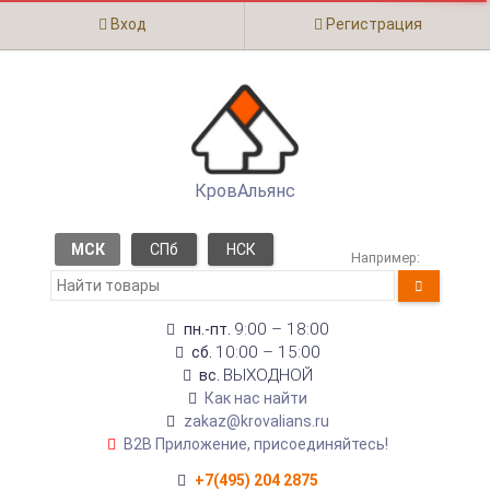
Вход
Регистрация
КровАльянс
МСК
СПб
НСК
Например:
9:00 – 18:00
пн.-пт.
10:00 – 15:00
сб.
ВЫХОДНОЙ
вс.
Как нас найти
zakaz@krovalians.ru
B2B Приложение, присоединяйтесь!
+7(495) 204 2875