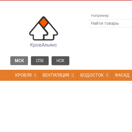
Например:
КровАльянс
МСК
СПб
НСК
КРОВЛЯ
ВЕНТИЛЯЦИЯ
ВОДОСТОК
ФАСАД