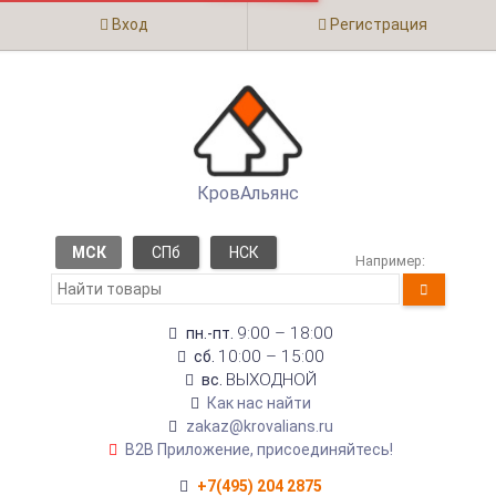
Вход
Регистрация
КровАльянс
МСК
СПб
НСК
Например:
9:00 – 18:00
пн.-пт.
10:00 – 15:00
сб.
ВЫХОДНОЙ
вс.
Как нас найти
zakaz@krovalians.ru
B2B Приложение, присоединяйтесь!
+7(495) 204 2875