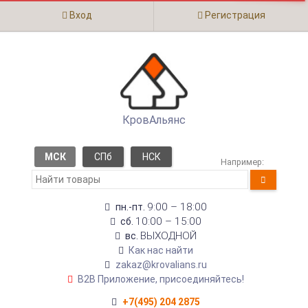
Вход
Регистрация
КровАльянс
МСК
СПб
НСК
Например:
9:00 – 18:00
пн.-пт.
10:00 – 15:00
сб.
ВЫХОДНОЙ
вс.
Как нас найти
zakaz@krovalians.ru
B2B Приложение, присоединяйтесь!
+7(495) 204 2875