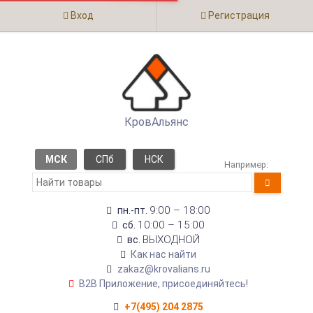
Вход
Регистрация
КровАльянс
МСК
СПб
НСК
Например:
9:00 – 18:00
пн.-пт.
10:00 – 15:00
сб.
ВЫХОДНОЙ
вс.
Как нас найти
zakaz@krovalians.ru
B2B Приложение, присоединяйтесь!
+7(495) 204 2875