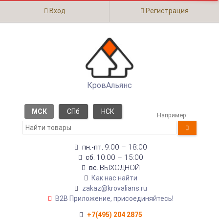
Вход
Регистрация
КровАльянс
МСК
СПб
НСК
Например:
9:00 – 18:00
пн.-пт.
10:00 – 15:00
сб.
ВЫХОДНОЙ
вс.
Как нас найти
zakaz@krovalians.ru
B2B Приложение, присоединяйтесь!
+7(495) 204 2875