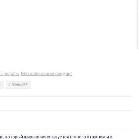
 Профиль
Металлический сайдинг
г
VikingMP
, который широко используется в много этажном и в