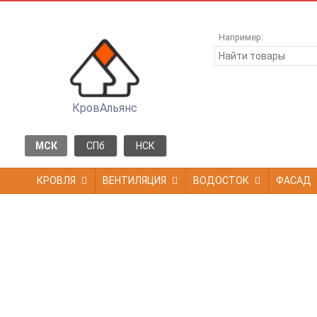
Например:
КровАльянс
МСК
СПб
НСК
КРОВЛЯ
ВЕНТИЛЯЦИЯ
ВОДОСТОК
ФАСАД