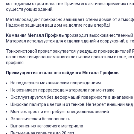
коттеджном строительстве. Причём его активно применяют ка
существующих зданий.
Металлосайдинг прекрасно защищает стены домов от атмосфер
Надежно защищая ваш дом на долгие годы вперёд!
Компания Металл Профиль
производит высококачественный 
Материал используется для отделки зданий и сооружений, в т
Тонколистовой прокат закупается у ведущих производителей 
на автоматизированном многоклетьевом прокатном стане, ко
профиля.
Преимущества стального сайдинга Металл Профиль
Не подвержен механическим повреждениям
Не возникает перерасхода материала при монтаже
Эксплуатируется без деформаций поверхности в диапазоне 
Широкая палитра цветов и оттенков. Не теряет внешний вид
Монтаж прост и не требует специальных знаний
Экологическая безопасность
Выполнен из негорючего материала
Письменная гарантия до 20 лет