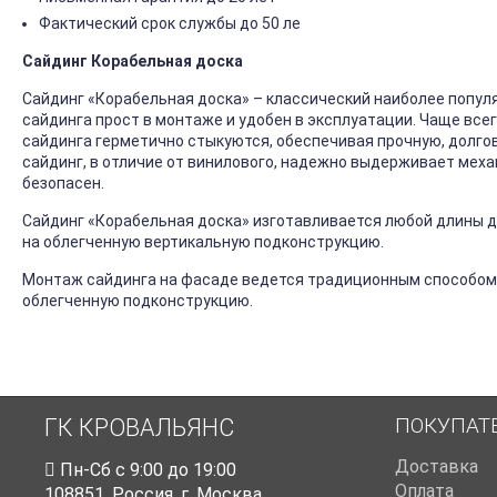
Фактический срок службы до 50 ле
Сайдинг Корабельная доска
Сайдинг «Корабельная доска» – классический наиболее попул
сайдинга прост в монтаже и удобен в эксплуатации. Чаще все
сайдинга герметично стыкуются, обеспечивая прочную, долго
сайдинг, в отличие от винилового, надежно выдерживает механ
безопасен.
Сайдинг «Корабельная доска» изготавливается любой длины до
на облегченную вертикальную подконструкцию.
Монтаж сайдинга на фасаде ведется традиционным способом
облегченную подконструкцию.
ПОКУПАТ
ГК КРОВАЛЬЯНС
Доставка
Пн-Cб с 9:00 до 19:00
Оплата
108851
,
Россия
,
г. Москва
,