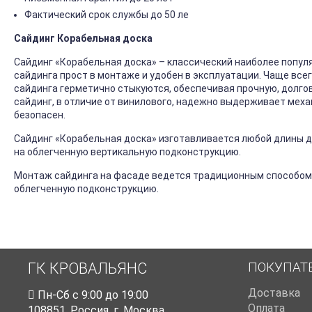
Фактический срок службы до 50 ле
Сайдинг Корабельная доска
Сайдинг «Корабельная доска» – классический наиболее попул
сайдинга прост в монтаже и удобен в эксплуатации. Чаще все
сайдинга герметично стыкуются, обеспечивая прочную, долго
сайдинг, в отличие от винилового, надежно выдерживает механ
безопасен.
Сайдинг «Корабельная доска» изготавливается любой длины до
на облегченную вертикальную подконструкцию.
Монтаж сайдинга на фасаде ведется традиционным способом
облегченную подконструкцию.
ПОКУПАТ
ГК КРОВАЛЬЯНС
Доставка
Пн-Cб с 9:00 до 19:00
Оплата
108851
,
Россия
,
г. Москва
,