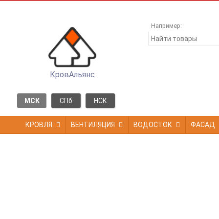
Например:
КровАльянс
МСК
СПб
НСК
КРОВЛЯ
ВЕНТИЛЯЦИЯ
ВОДОСТОК
ФАСАД