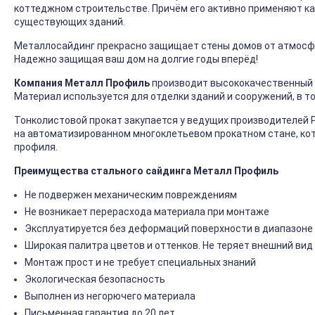
коттеджном строительстве. Причём его активно применяют ка
существующих зданий.
Металлосайдинг прекрасно защищает стены домов от атмосфер
Надежно защищая ваш дом на долгие годы вперёд!
Компания Металл Профиль
производит высококачественный 
Материал используется для отделки зданий и сооружений, в т
Тонколистовой прокат закупается у ведущих производителей 
на автоматизированном многоклетьевом прокатном стане, ко
профиля.
Преимущества стального сайдинга Металл Профиль
Не подвержен механическим повреждениям
Не возникает перерасхода материала при монтаже
Эксплуатируется без деформаций поверхности в диапазоне 
Широкая палитра цветов и оттенков. Не теряет внешний вид
Монтаж прост и не требует специальных знаний
Экологическая безопасность
Выполнен из негорючего материала
Письменная гарантия до 20 лет