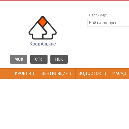
Например:
КровАльянс
МСК
СПб
НСК
КРОВЛЯ
ВЕНТИЛЯЦИЯ
ВОДОСТОК
ФАСАД