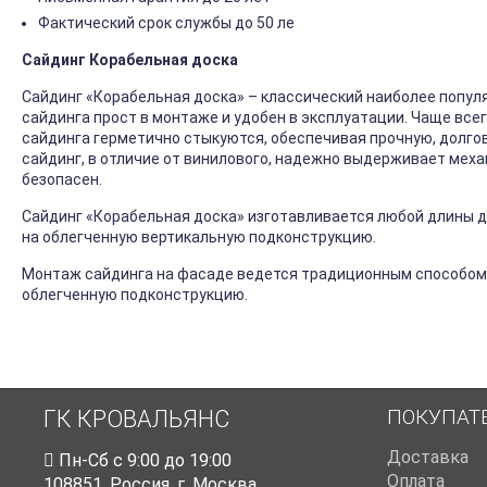
Фактический срок службы до 50 ле
Сайдинг Корабельная доска
Сайдинг «Корабельная доска» – классический наиболее попул
сайдинга прост в монтаже и удобен в эксплуатации. Чаще все
сайдинга герметично стыкуются, обеспечивая прочную, долго
сайдинг, в отличие от винилового, надежно выдерживает механ
безопасен.
Сайдинг «Корабельная доска» изготавливается любой длины до
на облегченную вертикальную подконструкцию.
Монтаж сайдинга на фасаде ведется традиционным способом
облегченную подконструкцию.
ПОКУПАТ
ГК КРОВАЛЬЯНС
Доставка
Пн-Cб с 9:00 до 19:00
Оплата
108851
,
Россия
,
г. Москва
,