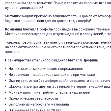
коттеджном строительстве. Причём его активно применяют ка
существующих зданий.
Металлосайдинг прекрасно защищает стены домов от атмосфер
Надежно защищая ваш дом на долгие годы вперёд!
Компания Металл Профиль
производит высококачественный 
Материал используется для отделки зданий и сооружений, в т
Тонколистовой прокат закупается у ведущих производителей 
на автоматизированном многоклетьевом прокатном стане, ко
профиля.
Преимущества стального сайдинга Металл Профиль
Не подвержен механическим повреждениям
Не возникает перерасхода материала при монтаже
Эксплуатируется без деформаций поверхности в диапазоне 
Широкая палитра цветов и оттенков. Не теряет внешний вид
Монтаж прост и не требует специальных знаний
Экологическая безопасность
Выполнен из негорючего материала
Письменная гарантия до 20 лет