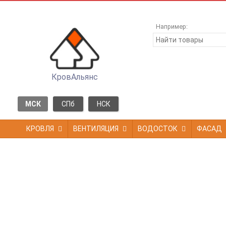
Например:
КровАльянс
МСК
СПб
НСК
КРОВЛЯ
ВЕНТИЛЯЦИЯ
ВОДОСТОК
ФАСАД