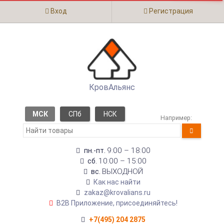
Вход
Регистрация
КровАльянс
МСК
СПб
НСК
Например:
9:00 – 18:00
пн.-пт.
10:00 – 15:00
сб.
ВЫХОДНОЙ
вс.
Как нас найти
zakaz@krovalians.ru
B2B Приложение, присоединяйтесь!
+7(495) 204 2875