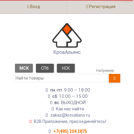
Вход
Регистрация
КровАльянс
МСК
СПб
НСК
Например:
9:00 – 18:00
пн.-пт.
10:00 – 15:00
сб.
ВЫХОДНОЙ
вс.
Как нас найти
zakaz@krovalians.ru
B2B Приложение, присоединяйтесь!
+7(495) 204 2875