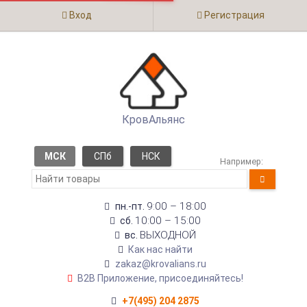
Вход
Регистрация
КровАльянс
МСК
СПб
НСК
Например:
9:00 – 18:00
пн.-пт.
10:00 – 15:00
сб.
ВЫХОДНОЙ
вс.
Как нас найти
zakaz@krovalians.ru
B2B Приложение, присоединяйтесь!
+7(495) 204 2875