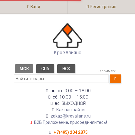
Вход
Регистрация
КровАльянс
МСК
СПб
НСК
Например:
9:00 – 18:00
пн.-пт.
10:00 – 15:00
сб.
ВЫХОДНОЙ
вс.
Как нас найти
zakaz@krovalians.ru
B2B Приложение, присоединяйтесь!
+7(495) 204 2875