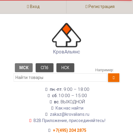
Вход
Регистрация
КровАльянс
МСК
СПб
НСК
Например:
9:00 – 18:00
пн.-пт.
10:00 – 15:00
сб.
ВЫХОДНОЙ
вс.
Как нас найти
zakaz@krovalians.ru
B2B Приложение, присоединяйтесь!
+7(495) 204 2875