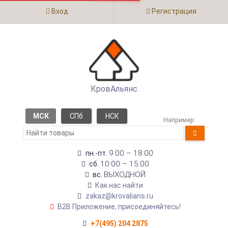
Вход
Регистрация
КровАльянс
МСК
СПб
НСК
Например:
9:00 – 18:00
пн.-пт.
10:00 – 15:00
сб.
ВЫХОДНОЙ
вс.
Как нас найти
zakaz@krovalians.ru
B2B Приложение, присоединяйтесь!
+7(495) 204 2875