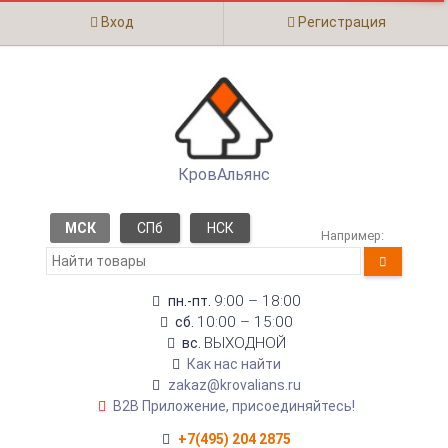
Вход
Регистрация
КровАльянс
МСК
СПб
НСК
Например:
9:00 – 18:00
пн.-пт.
10:00 – 15:00
сб.
ВЫХОДНОЙ
вс.
Как нас найти
zakaz@krovalians.ru
B2B Приложение, присоединяйтесь!
+7(495) 204 2875