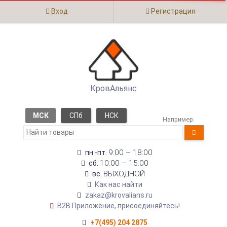
Вход
Регистрация
КровАльянс
МСК
СПб
НСК
Например:
9:00 – 18:00
пн.-пт.
10:00 – 15:00
сб.
ВЫХОДНОЙ
вс.
Как нас найти
zakaz@krovalians.ru
B2B Приложение, присоединяйтесь!
+7(495) 204 2875