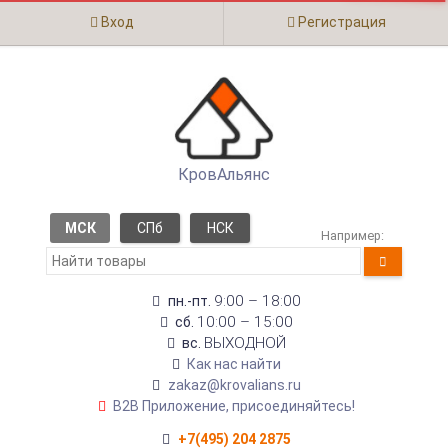
Вход
Регистрация
КровАльянс
МСК
СПб
НСК
Например:
9:00 – 18:00
пн.-пт.
10:00 – 15:00
сб.
ВЫХОДНОЙ
вс.
Как нас найти
zakaz@krovalians.ru
B2B Приложение, присоединяйтесь!
+7(495) 204 2875