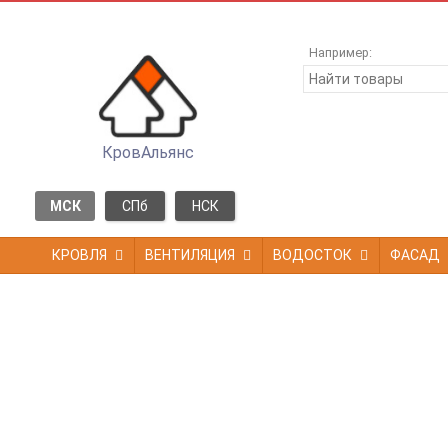
Например:
КровАльянс
МСК
СПб
НСК
КРОВЛЯ
ВЕНТИЛЯЦИЯ
ВОДОСТОК
ФАСАД