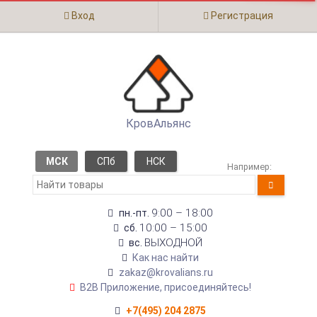
Вход
Регистрация
КровАльянс
МСК
СПб
НСК
Например:
9:00 – 18:00
пн.-пт.
10:00 – 15:00
сб.
ВЫХОДНОЙ
вс.
Как нас найти
zakaz@krovalians.ru
B2B Приложение, присоединяйтесь!
+7(495) 204 2875