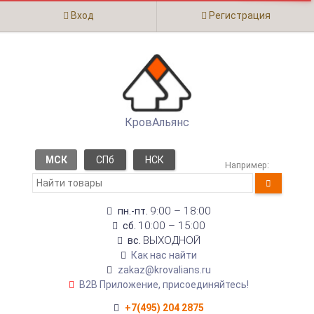
Вход
Регистрация
КровАльянс
МСК
СПб
НСК
Например:
9:00 – 18:00
пн.-пт.
10:00 – 15:00
сб.
ВЫХОДНОЙ
вс.
Как нас найти
zakaz@krovalians.ru
B2B Приложение, присоединяйтесь!
+7(495) 204 2875