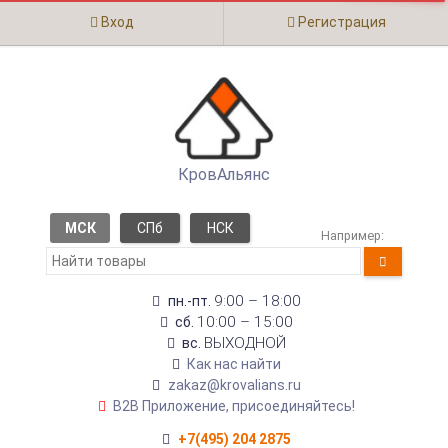
Вход
Регистрация
КровАльянс
МСК
СПб
НСК
Например:
9:00 – 18:00
пн.-пт.
10:00 – 15:00
сб.
ВЫХОДНОЙ
вс.
Как нас найти
zakaz@krovalians.ru
B2B Приложение, присоединяйтесь!
+7(495) 204 2875