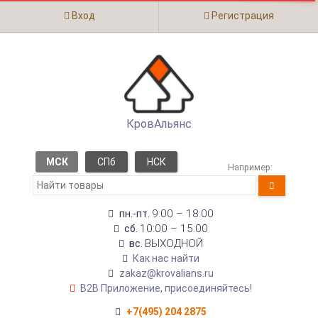
Вход
Регистрация
КровАльянс
МСК
СПб
НСК
Например:
9:00 – 18:00
пн.-пт.
10:00 – 15:00
сб.
ВЫХОДНОЙ
вс.
Как нас найти
zakaz@krovalians.ru
B2B Приложение, присоединяйтесь!
+7(495) 204 2875