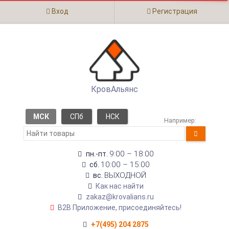
Вход
Регистрация
КровАльянс
МСК
СПб
НСК
Например:
9:00 – 18:00
пн.-пт.
10:00 – 15:00
сб.
ВЫХОДНОЙ
вс.
Как нас найти
zakaz@krovalians.ru
B2B Приложение, присоединяйтесь!
+7(495) 204 2875