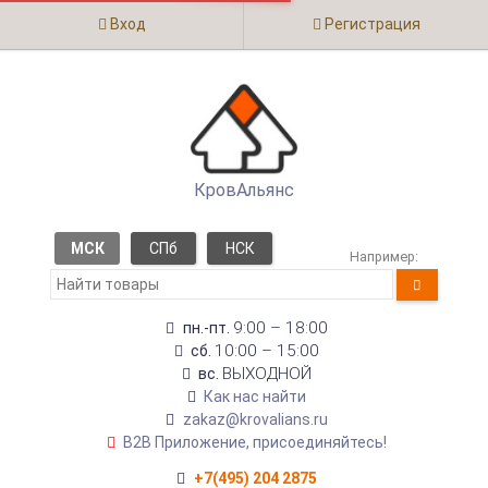
Вход
Регистрация
КровАльянс
МСК
СПб
НСК
Например:
9:00 – 18:00
пн.-пт.
10:00 – 15:00
сб.
ВЫХОДНОЙ
вс.
Как нас найти
zakaz@krovalians.ru
B2B Приложение, присоединяйтесь!
+7(495) 204 2875