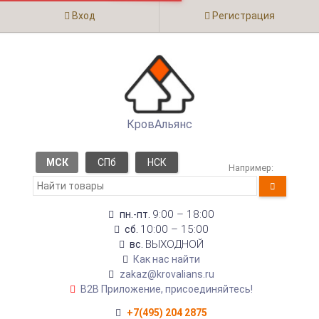
Вход
Регистрация
КровАльянс
МСК
СПб
НСК
Например:
9:00 – 18:00
пн.-пт.
10:00 – 15:00
сб.
ВЫХОДНОЙ
вс.
Как нас найти
zakaz@krovalians.ru
B2B Приложение, присоединяйтесь!
+7(495) 204 2875