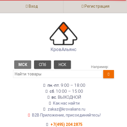
Вход
Регистрация
КровАльянс
МСК
СПб
НСК
Например:
9:00 – 18:00
пн.-пт.
10:00 – 15:00
сб.
ВЫХОДНОЙ
вс.
Как нас найти
zakaz@krovalians.ru
B2B Приложение, присоединяйтесь!
+7(495) 204 2875