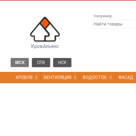
Например:
КровАльянс
МСК
СПб
НСК
КРОВЛЯ
ВЕНТИЛЯЦИЯ
ВОДОСТОК
ФАСАД