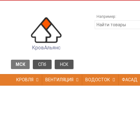
Например:
КровАльянс
МСК
СПб
НСК
КРОВЛЯ
ВЕНТИЛЯЦИЯ
ВОДОСТОК
ФАСАД