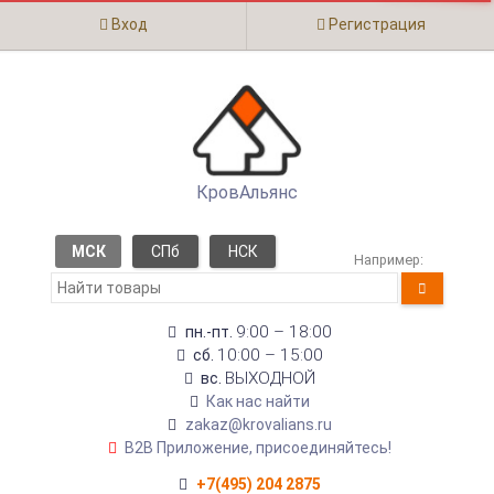
Вход
Регистрация
КровАльянс
МСК
СПб
НСК
Например:
9:00 – 18:00
пн.-пт.
10:00 – 15:00
сб.
ВЫХОДНОЙ
вс.
Как нас найти
zakaz@krovalians.ru
B2B Приложение, присоединяйтесь!
+7(495) 204 2875