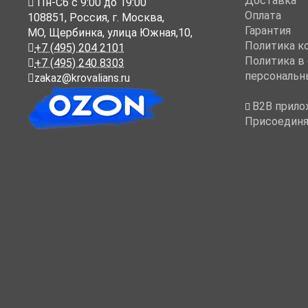
Доставка
Пн-Cб с 9:00 до 19:00
Оплата
108851
,
Россия
,
г. Москва
,
Гарантия
МО, Щербинка, улица Южная,10,
Политика к
+7 (495) 204 2101
Политика в
+7 (495) 240 8303
персональн
zakaz@krovalians.ru
B2B прило
Присоединя