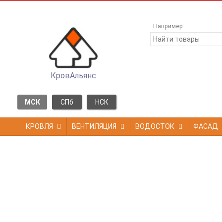
Например:
КровАльянс
МСК
СПб
НСК
КРОВЛЯ
ВЕНТИЛЯЦИЯ
ВОДОСТОК
ФАСАД