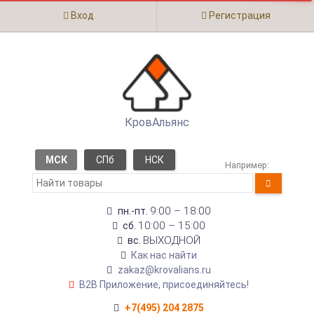
Вход
Регистрация
КровАльянс
МСК
СПб
НСК
Например:
9:00 – 18:00
пн.-пт.
10:00 – 15:00
сб.
ВЫХОДНОЙ
вс.
Как нас найти
zakaz@krovalians.ru
B2B Приложение, присоединяйтесь!
+7(495) 204 2875