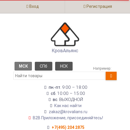
Вход
Регистрация
КровАльянс
МСК
СПб
НСК
Например:
9:00 – 18:00
пн.-пт.
10:00 – 15:00
сб.
ВЫХОДНОЙ
вс.
Как нас найти
zakaz@krovalians.ru
B2B Приложение, присоединяйтесь!
+7(495) 204 2875