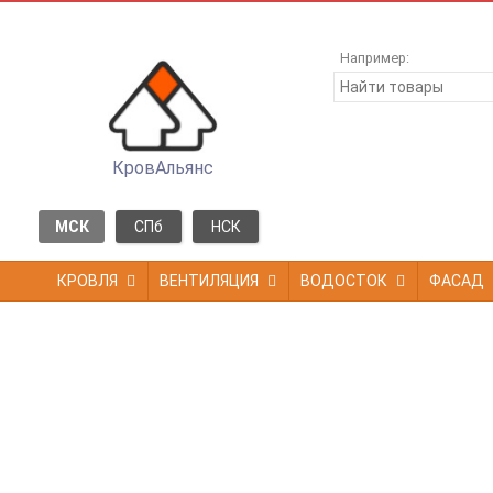
Например:
КровАльянс
МСК
СПб
НСК
КРОВЛЯ
ВЕНТИЛЯЦИЯ
ВОДОСТОК
ФАСАД