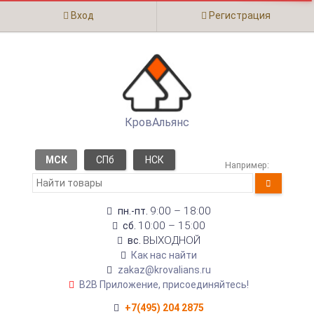
Вход
Регистрация
КровАльянс
МСК
СПб
НСК
Например:
9:00 – 18:00
пн.-пт.
10:00 – 15:00
сб.
ВЫХОДНОЙ
вс.
Как нас найти
zakaz@krovalians.ru
B2B Приложение, присоединяйтесь!
+7(495) 204 2875